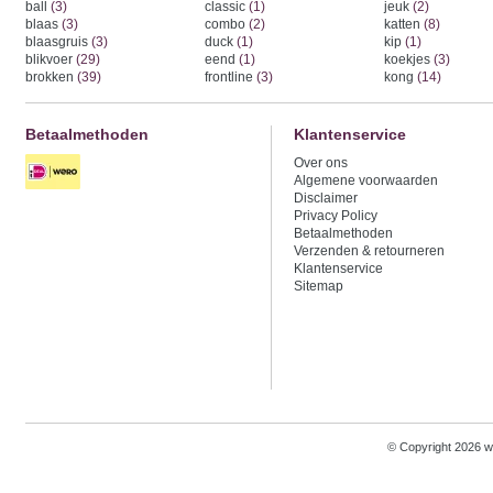
ball
(3)
classic
(1)
jeuk
(2)
blaas
(3)
combo
(2)
katten
(8)
blaasgruis
(3)
duck
(1)
kip
(1)
blikvoer
(29)
eend
(1)
koekjes
(3)
brokken
(39)
frontline
(3)
kong
(14)
Betaalmethoden
Klantenservice
Over ons
Algemene voorwaarden
Disclaimer
Privacy Policy
Betaalmethoden
Verzenden & retourneren
Klantenservice
Sitemap
© Copyright 2026 w