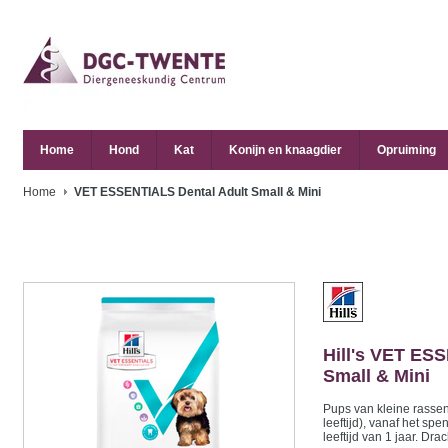
Home
Hond
Kat
Konijn en knaagdier
Opruiming
Home
VET ESSENTIALS Dental Adult Small & Mini
Hill's
VET ESSE
Small & Mini
Pups van kleine rasse
leeftijd), vanaf het spe
leeftijd van 1 jaar. Dr