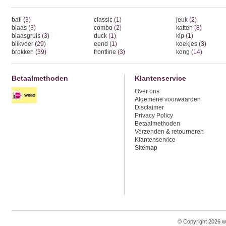
ball
(3)
classic
(1)
jeuk
(2)
blaas
(3)
combo
(2)
katten
(8)
blaasgruis
(3)
duck
(1)
kip
(1)
blikvoer
(29)
eend
(1)
koekjes
(3)
brokken
(39)
frontline
(3)
kong
(14)
Betaalmethoden
Klantenservice
Over ons
Algemene voorwaarden
Disclaimer
Privacy Policy
Betaalmethoden
Verzenden & retourneren
Klantenservice
Sitemap
© Copyright 2026 w