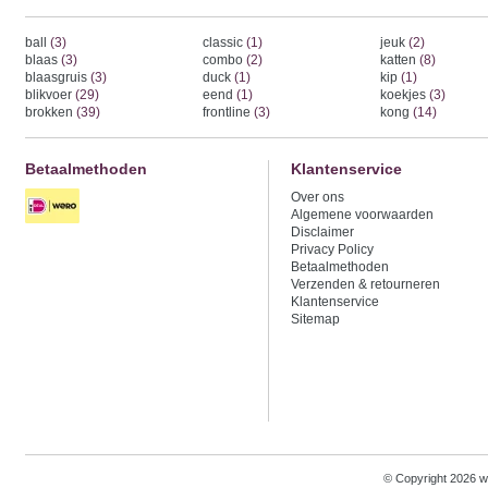
ball
(3)
classic
(1)
jeuk
(2)
blaas
(3)
combo
(2)
katten
(8)
blaasgruis
(3)
duck
(1)
kip
(1)
blikvoer
(29)
eend
(1)
koekjes
(3)
brokken
(39)
frontline
(3)
kong
(14)
Betaalmethoden
Klantenservice
Over ons
Algemene voorwaarden
Disclaimer
Privacy Policy
Betaalmethoden
Verzenden & retourneren
Klantenservice
Sitemap
© Copyright 2026 w