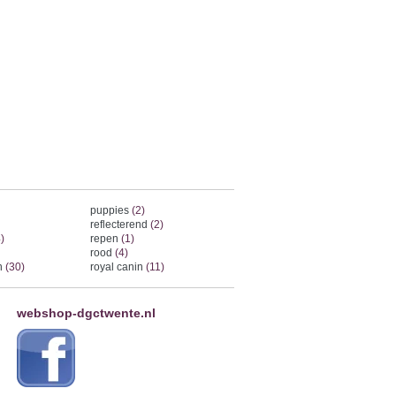
puppies
(2)
reflecterend
(2)
)
repen
(1)
rood
(4)
on
(30)
royal canin
(11)
webshop-dgctwente.nl