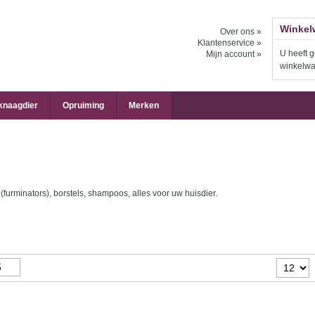
Winkel
Over ons »
Klantenservice »
U heeft g
Mijn account »
winkelw
 knaagdier
Opruiming
Merken
urminators), borstels, shampoos, alles voor uw huisdier.