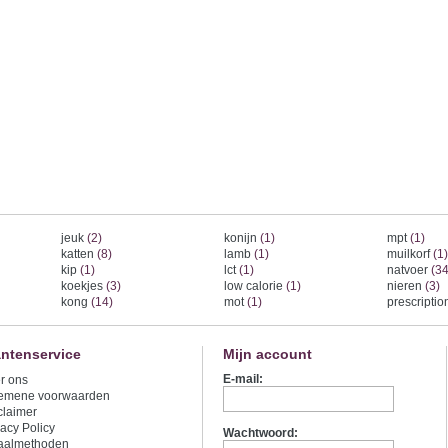
jeuk
(2)
konijn
(1)
mpt
(1)
katten
(8)
lamb
(1)
muilkorf
(1)
kip
(1)
lct
(1)
natvoer
(34
koekjes
(3)
low calorie
(1)
nieren
(3)
kong
(14)
mot
(1)
prescripti
antenservice
Mijn account
E-mail:
r ons
emene voorwaarden
claimer
vacy Policy
Wachtwoord:
aalmethoden