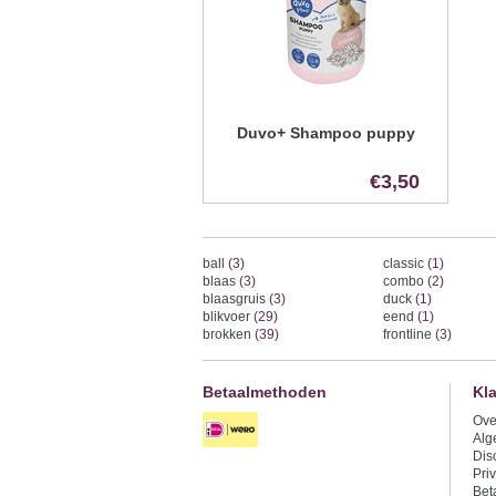
Duvo+ Shampoo puppy
€3,50
ball
(3)
classic
(1)
blaas
(3)
combo
(2)
blaasgruis
(3)
duck
(1)
blikvoer
(29)
eend
(1)
brokken
(39)
frontline
(3)
Betaalmethoden
Kl
Ove
Alg
Dis
Pri
Bet