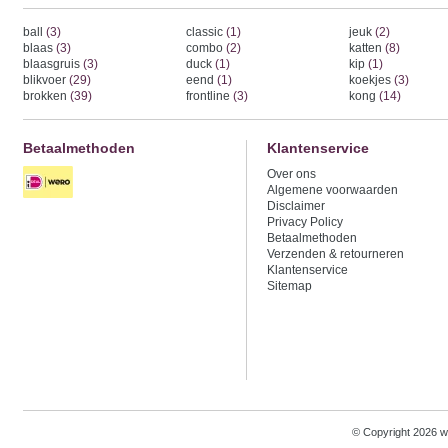
ball
(3)
classic
(1)
jeuk
(2)
blaas
(3)
combo
(2)
katten
(8)
blaasgruis
(3)
duck
(1)
kip
(1)
blikvoer
(29)
eend
(1)
koekjes
(3)
brokken
(39)
frontline
(3)
kong
(14)
Betaalmethoden
Klantenservice
Over ons
Algemene voorwaarden
Disclaimer
Privacy Policy
Betaalmethoden
Verzenden & retourneren
Klantenservice
Sitemap
© Copyright 2026 w