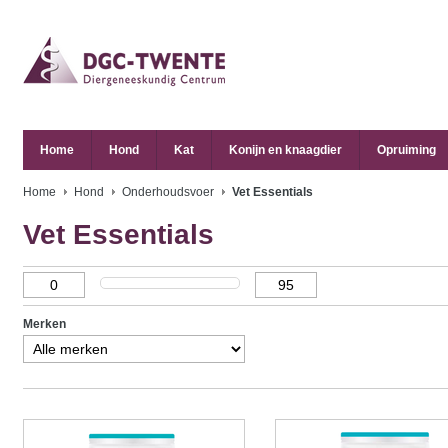
Home
Hond
Kat
Konijn en knaagdier
Opruiming
Home
Hond
Onderhoudsvoer
Vet Essentials
Vet Essentials
Merken