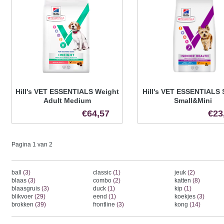
Hill's VET ESSENTIALS Weight
Hill's VET ESSENTIALS 
Adult Medium
Small&Mini
€64,57
€23
Pagina 1 van 2
ball
(3)
classic
(1)
jeuk
(2)
blaas
(3)
combo
(2)
katten
(8)
blaasgruis
(3)
duck
(1)
kip
(1)
blikvoer
(29)
eend
(1)
koekjes
(3)
brokken
(39)
frontline
(3)
kong
(14)