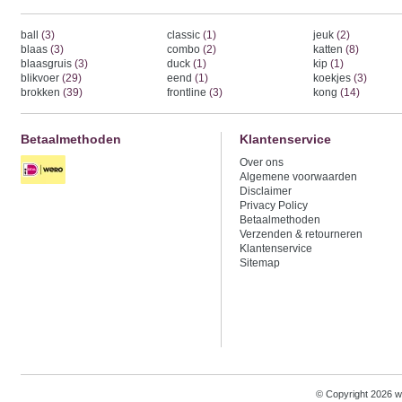
ball
(3)
classic
(1)
jeuk
(2)
blaas
(3)
combo
(2)
katten
(8)
blaasgruis
(3)
duck
(1)
kip
(1)
blikvoer
(29)
eend
(1)
koekjes
(3)
brokken
(39)
frontline
(3)
kong
(14)
Betaalmethoden
Klantenservice
Over ons
Algemene voorwaarden
Disclaimer
Privacy Policy
Betaalmethoden
Verzenden & retourneren
Klantenservice
Sitemap
© Copyright 2026 w