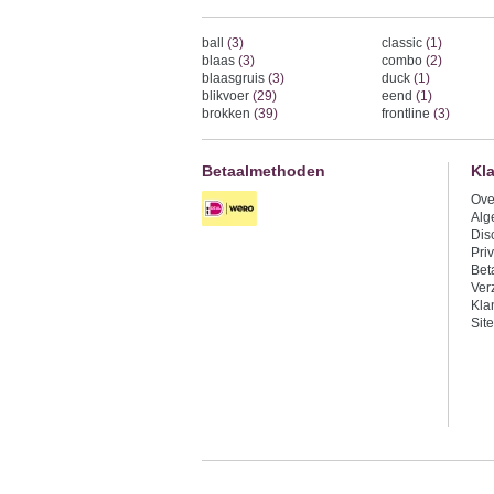
ball
(3)
classic
(1)
blaas
(3)
combo
(2)
blaasgruis
(3)
duck
(1)
blikvoer
(29)
eend
(1)
brokken
(39)
frontline
(3)
Betaalmethoden
Kl
Ove
Alg
Dis
Pri
Bet
Ver
Kla
Sit