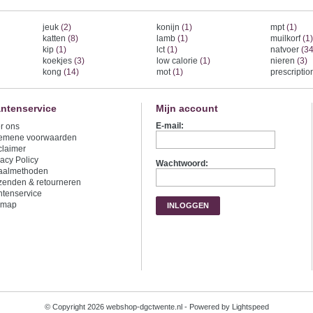
jeuk
(2)
konijn
(1)
mpt
(1)
katten
(8)
lamb
(1)
muilkorf
(1)
kip
(1)
lct
(1)
natvoer
(34
koekjes
(3)
low calorie
(1)
nieren
(3)
kong
(14)
mot
(1)
prescripti
antenservice
Mijn account
E-mail:
r ons
emene voorwaarden
claimer
vacy Policy
Wachtwoord:
aalmethoden
zenden & retourneren
ntenservice
emap
INLOGGEN
© Copyright 2026 webshop-dgctwente.nl - Powered by
Lightspeed