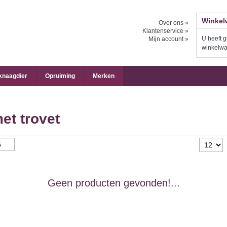
Winkel
Over ons »
Klantenservice »
U heeft g
Mijn account »
winkelw
 knaagdier
Opruiming
Merken
et trovet
Geen producten gevonden!...