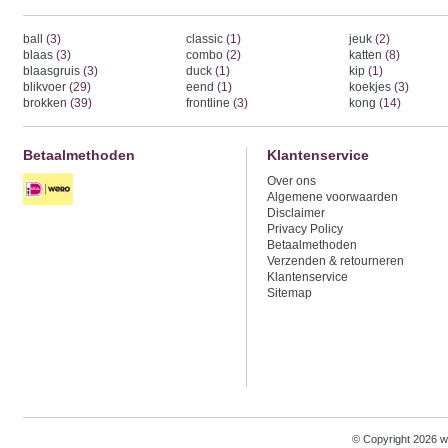
ball
(3)
classic
(1)
jeuk
(2)
blaas
(3)
combo
(2)
katten
(8)
blaasgruis
(3)
duck
(1)
kip
(1)
blikvoer
(29)
eend
(1)
koekjes
(3)
brokken
(39)
frontline
(3)
kong
(14)
Betaalmethoden
Klantenservice
Over ons
Algemene voorwaarden
Disclaimer
Privacy Policy
Betaalmethoden
Verzenden & retourneren
Klantenservice
Sitemap
© Copyright 2026 w