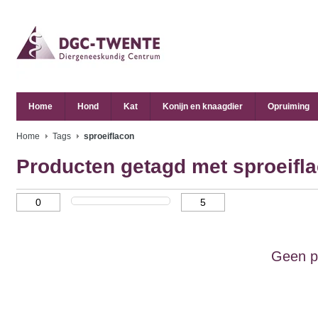
Home
Hond
Kat
Konijn en knaagdier
Opruiming
Home
Tags
sproeiflacon
Producten getagd met sproeifl
Geen p