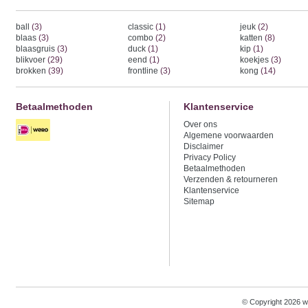
ball
(3)
classic
(1)
jeuk
(2)
blaas
(3)
combo
(2)
katten
(8)
blaasgruis
(3)
duck
(1)
kip
(1)
blikvoer
(29)
eend
(1)
koekjes
(3)
brokken
(39)
frontline
(3)
kong
(14)
Betaalmethoden
Klantenservice
Over ons
Algemene voorwaarden
Disclaimer
Privacy Policy
Betaalmethoden
Verzenden & retourneren
Klantenservice
Sitemap
© Copyright 2026 w