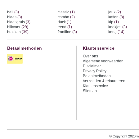
ball
(3)
classic
(1)
jeuk
(2)
blaas
(3)
combo
(2)
katten
(8)
blaasgruis
(3)
duck
(1)
kip
(1)
blikvoer
(29)
eend
(1)
koekjes
(3)
brokken
(39)
frontline
(3)
kong
(14)
Betaalmethoden
Klantenservice
Over ons
Algemene voorwaarden
Disclaimer
Privacy Policy
Betaalmethoden
Verzenden & retourneren
Klantenservice
Sitemap
© Copyright 2026 w