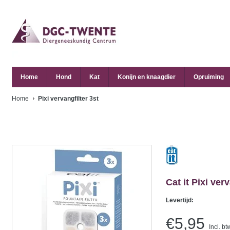
Home
Hond
Kat
Konijn en knaagdier
Opruiming
Home
Pixi vervangfilter 3st
Cat it
Pixi verv
Levertijd:
€5,95
Incl. bt