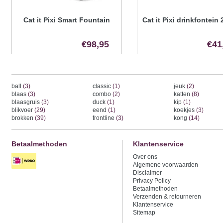
Cat it Pixi Smart Fountain
Cat it Pixi drinkfontein 
€98,95
€41
ball
(3)
classic
(1)
jeuk
(2)
blaas
(3)
combo
(2)
katten
(8)
blaasgruis
(3)
duck
(1)
kip
(1)
blikvoer
(29)
eend
(1)
koekjes
(3)
brokken
(39)
frontline
(3)
kong
(14)
Betaalmethoden
Klantenservice
Over ons
Algemene voorwaarden
Disclaimer
Privacy Policy
Betaalmethoden
Verzenden & retourneren
Klantenservice
Sitemap