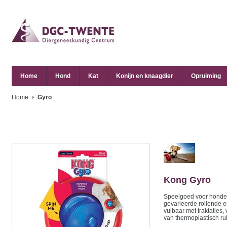
Home
Hond
Kat
Konijn en knaagdier
Opruiming
Home
Gyro
Kong
Gyro
Speelgoed voor honden
gevarieerde rollende 
vulbaar met traktaties,
van thermoplastisch rub