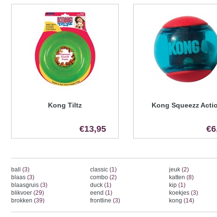
Kong Tiltz
Kong Squeezz Acti
€13,95
€6
ball
(3)
classic
(1)
jeuk
(2)
blaas
(3)
combo
(2)
katten
(8)
blaasgruis
(3)
duck
(1)
kip
(1)
blikvoer
(29)
eend
(1)
koekjes
(3)
brokken
(39)
frontline
(3)
kong
(14)