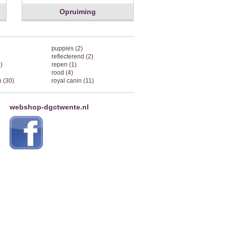
Opruiming
puppies
(2)
reflecterend
(2)
)
repen
(1)
rood
(4)
on
(30)
royal canin
(11)
webshop-dgctwente.nl