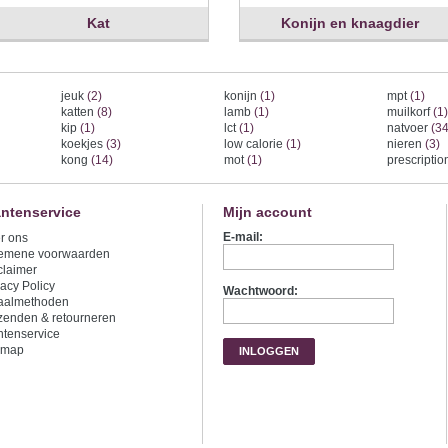
Kat
Konijn en knaagdier
jeuk
(2)
konijn
(1)
mpt
(1)
katten
(8)
lamb
(1)
muilkorf
(1)
kip
(1)
lct
(1)
natvoer
(34
koekjes
(3)
low calorie
(1)
nieren
(3)
kong
(14)
mot
(1)
prescripti
antenservice
Mijn account
E-mail:
r ons
emene voorwaarden
claimer
vacy Policy
Wachtwoord:
aalmethoden
zenden & retourneren
ntenservice
emap
INLOGGEN