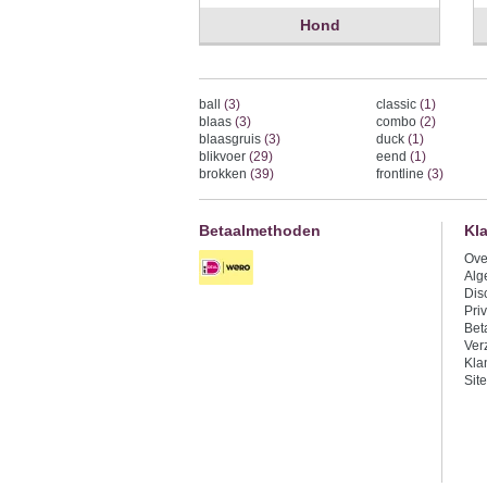
Hond
ball
(3)
classic
(1)
blaas
(3)
combo
(2)
blaasgruis
(3)
duck
(1)
blikvoer
(29)
eend
(1)
brokken
(39)
frontline
(3)
Betaalmethoden
Kl
Ove
Alg
Dis
Pri
Bet
Ver
Kla
Sit