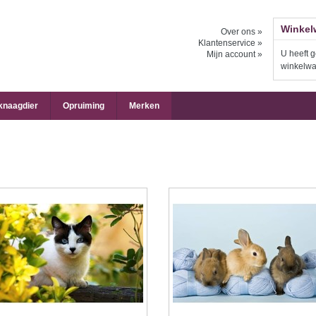
Winkel
Over ons »
Klantenservice »
U heeft g
Mijn account »
winkelw
 knaagdier
Opruiming
Merken