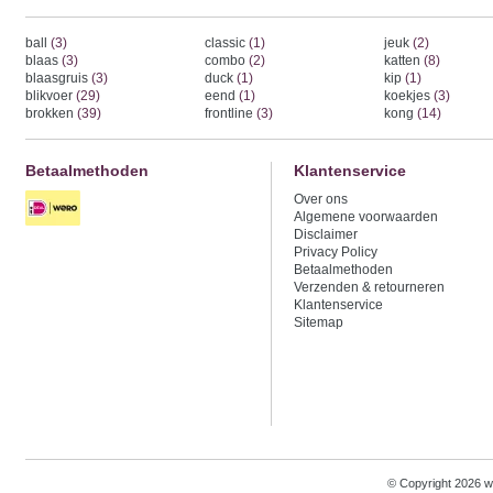
ball
(3)
classic
(1)
jeuk
(2)
blaas
(3)
combo
(2)
katten
(8)
blaasgruis
(3)
duck
(1)
kip
(1)
blikvoer
(29)
eend
(1)
koekjes
(3)
brokken
(39)
frontline
(3)
kong
(14)
Betaalmethoden
Klantenservice
Over ons
Algemene voorwaarden
Disclaimer
Privacy Policy
Betaalmethoden
Verzenden & retourneren
Klantenservice
Sitemap
© Copyright 2026 w