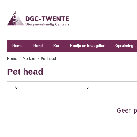
Home
Hond
Kat
Konijn en knaagdier
Opruiming
Home
Merken
Pet head
Pet head
Geen p