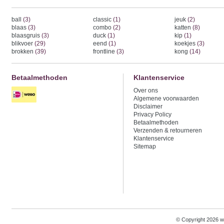
ball
(3)
classic
(1)
jeuk
(2)
blaas
(3)
combo
(2)
katten
(8)
blaasgruis
(3)
duck
(1)
kip
(1)
blikvoer
(29)
eend
(1)
koekjes
(3)
brokken
(39)
frontline
(3)
kong
(14)
Betaalmethoden
Klantenservice
Over ons
Algemene voorwaarden
Disclaimer
Privacy Policy
Betaalmethoden
Verzenden & retourneren
Klantenservice
Sitemap
© Copyright 2026 w