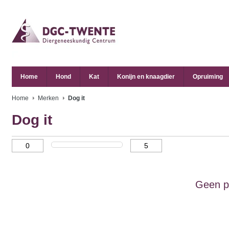
Home
Hond
Kat
Konijn en knaagdier
Opruiming
Home
Merken
Dog it
Dog it
Geen p