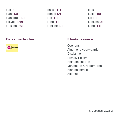
ball
(3)
classic
(1)
jeuk
(2)
blaas
(3)
combo
(2)
katten
(8)
blaasgruis
(3)
duck
(1)
kip
(1)
blikvoer
(29)
eend
(1)
koekjes
(3)
brokken
(39)
frontline
(3)
kong
(14)
Betaalmethoden
Klantenservice
Over ons
Algemene voorwaarden
Disclaimer
Privacy Policy
Betaalmethoden
Verzenden & retourneren
Klantenservice
Sitemap
© Copyright 2026 w