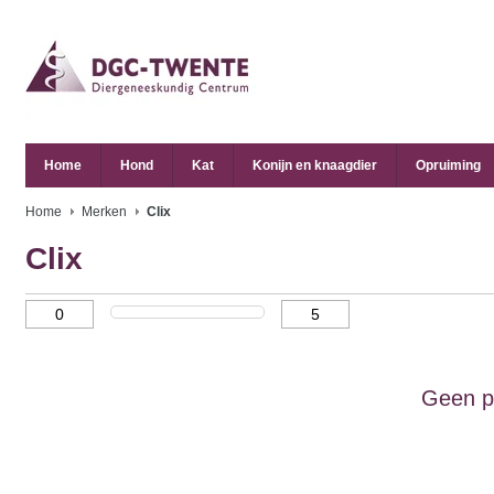
Home
Hond
Kat
Konijn en knaagdier
Opruiming
Home
Merken
Clix
Clix
Geen p