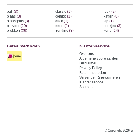
ball
(3)
classic
(1)
jeuk
(2)
blaas
(3)
combo
(2)
katten
(8)
blaasgruis
(3)
duck
(1)
kip
(1)
blikvoer
(29)
eend
(1)
koekjes
(3)
brokken
(39)
frontline
(3)
kong
(14)
Betaalmethoden
Klantenservice
Over ons
Algemene voorwaarden
Disclaimer
Privacy Policy
Betaalmethoden
Verzenden & retourneren
Klantenservice
Sitemap
© Copyright 2026 w