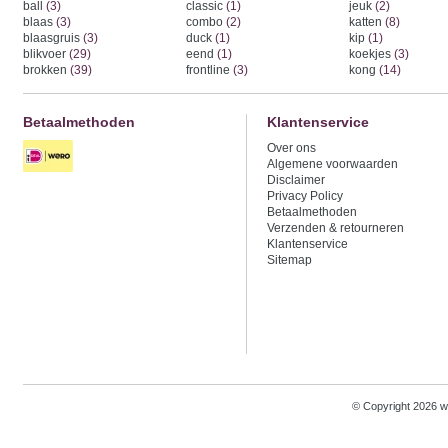
ball
(3)
classic
(1)
jeuk
(2)
blaas
(3)
combo
(2)
katten
(8)
blaasgruis
(3)
duck
(1)
kip
(1)
blikvoer
(29)
eend
(1)
koekjes
(3)
brokken
(39)
frontline
(3)
kong
(14)
Betaalmethoden
Klantenservice
Over ons
Algemene voorwaarden
Disclaimer
Privacy Policy
Betaalmethoden
Verzenden & retourneren
Klantenservice
Sitemap
© Copyright 2026 w