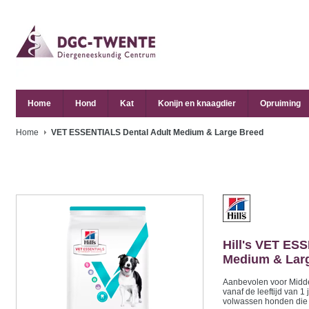
Home
Hond
Kat
Konijn en knaagdier
Opruiming
Home
VET ESSENTIALS Dental Adult Medium & Large Breed
Hill's
VET ESSE
Medium & Lar
Aanbevolen voor Midde
vanaf de leeftijd van 1 
volwassen honden die 